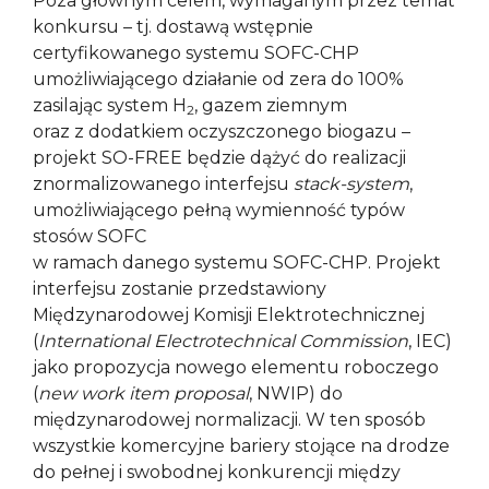
Poza głównym celem, wymaganym przez temat
konkursu – tj. dostawą wstępnie
certyfikowanego systemu SOFC-CHP
umożliwiającego działanie od zera do 100%
zasilając system H
, gazem ziemnym
2
oraz z dodatkiem oczyszczonego biogazu –
projekt SO-FREE będzie dążyć do realizacji
znormalizowanego interfejsu
stack-system
,
umożliwiającego pełną wymienność typów
stosów SOFC
w ramach danego systemu SOFC-CHP. Projekt
interfejsu zostanie przedstawiony
Międzynarodowej Komisji Elektrotechnicznej
(
International Electrotechnical Commission
, IEC)
jako propozycja nowego elementu roboczego
(
new work item proposal
, NWIP) do
międzynarodowej normalizacji. W ten sposób
wszystkie komercyjne bariery stojące na drodze
do pełnej i swobodnej konkurencji między