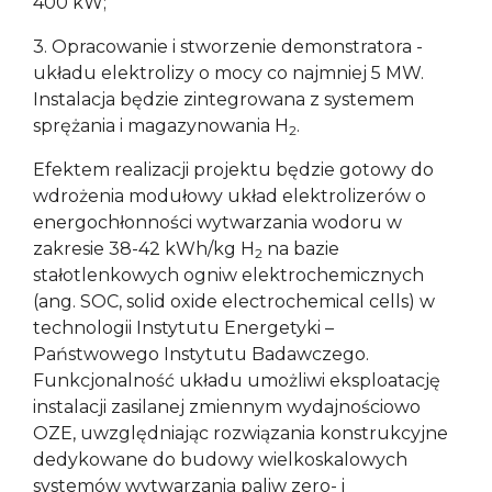
400 kW;
3. Opracowanie i stworzenie demonstratora -
układu elektrolizy o mocy co najmniej 5 MW.
Instalacja będzie zintegrowana z systemem
sprężania i magazynowania H
.
2
Efektem realizacji projektu będzie gotowy do
wdrożenia modułowy układ elektrolizerów o
energochłonności wytwarzania wodoru w
zakresie 38-42 kWh/kg H­
na bazie
2
stałotlenkowych ogniw elektrochemicznych
(ang. SOC, solid oxide electrochemical cells) w
technologii Instytutu Energetyki –
Państwowego Instytutu Badawczego.
Funkcjonalność układu umożliwi eksploatację
instalacji zasilanej zmiennym wydajnościowo
OZE, uwzględniając rozwiązania konstrukcyjne
dedykowane do budowy wielkoskalowych
systemów wytwarzania paliw zero- i