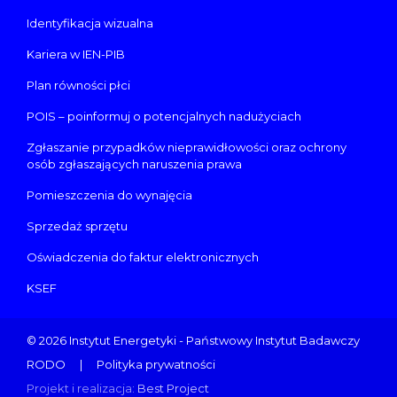
Identyfikacja wizualna
Kariera w IEN-PIB
Plan równości płci
POIS – poinformuj o potencjalnych nadużyciach
Zgłaszanie przypadków nieprawidłowości oraz ochrony
osób zgłaszających naruszenia prawa
Pomieszczenia do wynajęcia
Sprzedaż sprzętu
Oświadczenia do faktur elektronicznych
KSEF
© 2026 Instytut Energetyki - Państwowy Instytut Badawczy
RODO
Polityka prywatności
Projekt i realizacja:
Best Project