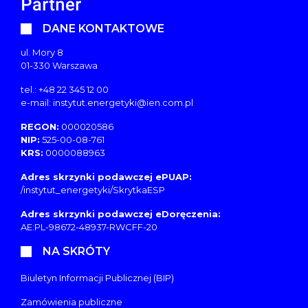
DANE KONTAKTOWE
ul. Mory 8
01-330 Warszawa
tel.: +48 22 345 12 00
e-mail:
instytut.energetyki@ien.com.pl
REGON:
000020586
NIP:
525-00-08-761
KRS:
0000088963
Adres skrzynki podawczej ePUAP:
/instytut_energetyki/SkrytkaESP
Adres skrzynki podawczej eDoręczenia:
AE:PL-98672-48937-RWCFF-20
NA SKRÓTY
Biuletyn Informacji Publicznej (BIP)
Zamówienia publiczne