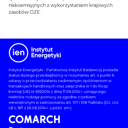
niskoemisyjnych z wykorzystaniem krajowych
zasobów OZE.
Instytut Energetyki - Państwowy Instytut Badawczy posiada
status dużego przedsiębiorcy w rozumieniu art. 4 punkt 6
ustawy o przeciwdziałaniu nadmiernym opóźnieniom w
transakcjach handlowych oraz załącznika nr 1 do Rozp.
Komisji (UE) nr 651/2014 z dnia 17.06.2014 r. uznającego
niektóre rodzaje pomocy za zgodne z rynkiem
wewnętrznym w zastosowaniu art. 107 i 108 Traktatu (Dz. Urz.
UE L 187 z 26.06.2014 r. z późn. zm.).